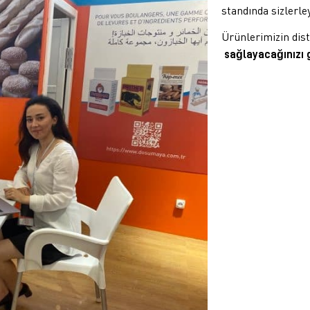
standında sizlerley
Ürünlerimizin dis
sağlayacağınızı g