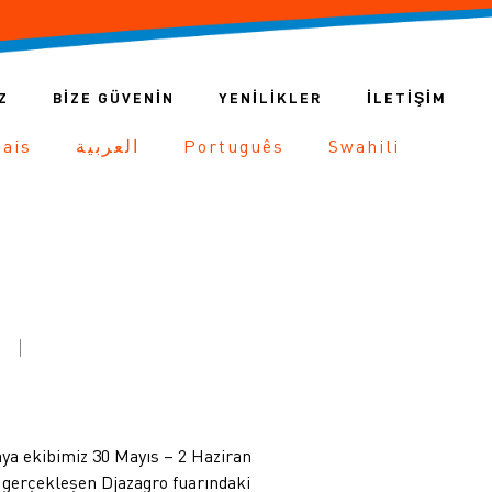
Z
BİZE GÜVENİN
YENİLİKLER
İLETIŞIM
çais
العربية
Português
Swahili
a ekibimiz 30 Mayıs – 2 Haziran
a gerçekleşen Djazagro fuarındaki