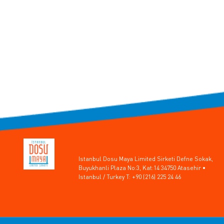
Istanbul Dosu Maya Limited Sirketi Defne Sokak,
Buyukhanli Plaza No:3, Kat:14 34750 Atasehir •
Istanbul / Turkey T: +90 (216) 225 24 46