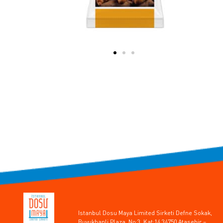
Istanbul Dosu Maya Limited Sirketi Defne Sokak,
Buyukhanli Plaza, No:3, Kat:14 34750 Atasehir –