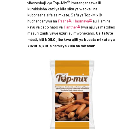
®
viboreshaji vya Top-Mix
imetengenezwa ili
kurahisisha kazi ya kila siku ya waokaji na
kuboresha sifa za mkate. Safu ya Top-Mix®
®
®
huchanganywa na
Pasha
,
Hasmaya
au Hamira
®
kavu ya papo hapo ya
Panther
kwa ajili ya matokeo
mazuri zaidi, yawe uzuri au mwonekano.
Usitafute
mbali, hili NDILO jibu kwa ajili ya kupata mikate ya
kuvutia, kutia hamu ya kula na mitamu!