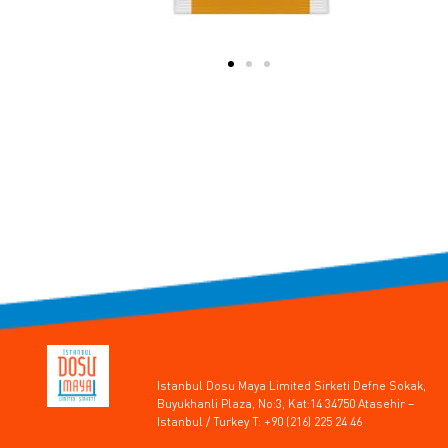
Istanbul Dosu Maya Limited Sirketi Defne Sokak,
Buyukhanli Plaza, No:3, Kat:14 34750 Atasehir –
Istanbul / Turkey T: +90 (216) 225 24 46