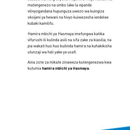
matengenezo na umbo lake la vipande
vilivyogandana hupunguza uwezo wa kuingiza
oksijeni ya hewani na hivyo kuiwezesha iendelee
kubaki kamilifu.
Hamira mbichi ya Hasmaya imefungwa katika
vifurushi ili kulinda asili na sifa zake za kiasilia, na
pia wakati huo huo kuilinda hamira na kuhakikisha
utunzaji wa hali yake ya usafi.
Aina zote za mikate zinaweza kutengenezwa kwa
kutumia
hamira mbichi ya Hasmaya.