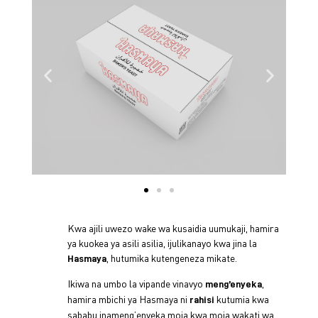
Kwa ajili uwezo wake wa kusaidia uumukaji, hamira
ya kuokea ya asili asilia, ijulikanayo kwa jina la
, hutumika kutengeneza mikate.
Hasmaya
Ikiwa na umbo la vipande vinavyo
,
meng’enyeka
hamira mbichi ya Hasmaya ni
kutumia kwa
rahisi
sababu inameng’enyeka moja kwa moja wakati wa